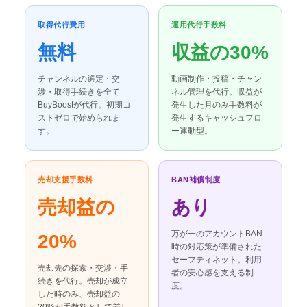
取得代行費用
運用代行手数料
無料
収益の30%
チャンネルの選定・交
動画制作・投稿・チャン
渉・取得手続きを全て
ネル管理を代行。収益が
BuyBoostが代行。初期コ
発生した月のみ手数料が
ストゼロで始められま
発生するキャッシュフロ
す。
ー連動型。
売却支援手数料
BAN補償制度
売却益の
あり
万が一のアカウントBAN
20%
時の対応策が準備された
セーフティネット。利用
売却先の探索・交渉・手
者の安心感を支える制
続きを代行。売却が成立
度。
した時のみ、売却益の
20%が手数料として差し